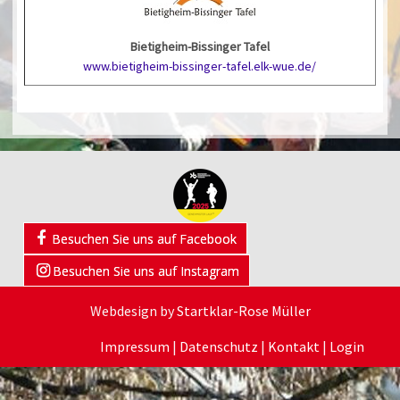
Bietigheim-Bissinger Tafel
www.bietigheim-bissinger-tafel.elk-wue.de/
Besuchen Sie uns auf Facebook
Besuchen Sie uns auf Instagram
Webdesign by
Startklar-Rose Müller
Impressum
|
Datenschutz
|
Kontakt
|
Login