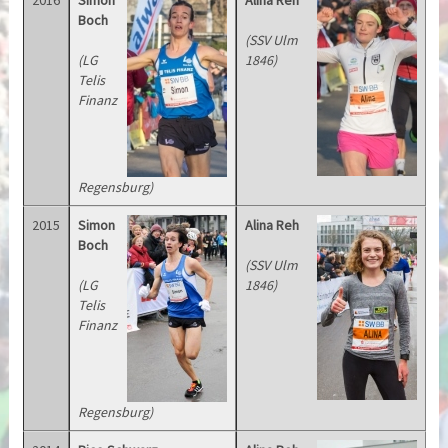
2016
Simon
Alina Reh
Boch
(SSV Ulm
(LG
1846)
Telis
Finanz
Regensburg)
2015
Simon
Alina Reh
Boch
(SSV Ulm
(LG
1846)
Telis
Finanz
Regensburg)