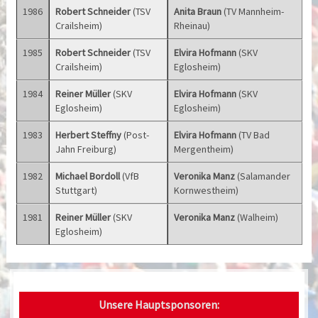
1986
Robert Schneider
(TSV
Anita Braun
(TV Mannheim-
Crailsheim)
Rheinau)
1985
Robert Schneider
(TSV
Elvira Hofmann
(SKV
Crailsheim)
Eglosheim)
1984
Reiner Müller
(SKV
Elvira Hofmann
(SKV
Eglosheim)
Eglosheim)
1983
Herbert Steffny
(Post-
Elvira Hofmann
(TV Bad
Jahn Freiburg)
Mergentheim)
1982
Michael Bordoll
(VfB
Veronika Manz
(Salamander
Stuttgart)
Kornwestheim)
1981
Reiner Müller
(SKV
Veronika Manz
(Walheim)
Eglosheim)
Unsere Hauptsponsoren: