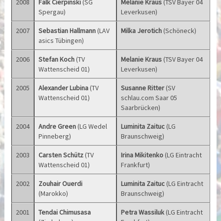
2008
Falk Cierpinski
(SG
Melanie Kraus
(TSV Bayer 04
Spergau)
Leverkusen)
2007
Sebastian Hallmann
(LAV
Milka Jerotich
(Schöneck)
asics Tübingen)
2006
Stefan Koch
(TV
Melanie Kraus
(TSV Bayer 04
Wattenscheid 01)
Leverkusen)
2005
Alexander Lubina
(TV
Susanne Ritter
(SV
Wattenscheid 01)
schlau.com Saar 05
Saarbrücken)
2004
Andre Green
(LG Wedel
Luminita Zaituc
(LG
Pinneberg)
Braunschweig)
2003
Carsten Schütz
(TV
Irina Mikitenko
(LG Eintracht
Wattenscheid 01)
Frankfurt)
2002
Zouhair Ouerdi
Luminita Zaituc
(LG Eintracht
(Marokko)
Braunschweig)
2001
Tendai Chimusasa
Petra Wassiluk
(LG Eintracht