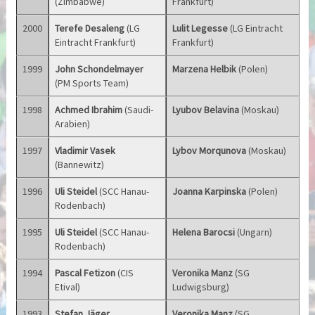
(Zimbabwe)
Frankfurt)
2000
Terefe Desaleng
(LG
Lulit Legesse
(LG Eintracht
Eintracht Frankfurt)
Frankfurt)
1999
John Schondelmayer
Marzena Helbik
(Polen)
(PM Sports Team)
1998
Achmed Ibrahim
(Saudi-
Lyubov Belavina
(Moskau)
Arabien)
1997
Vladimir Vasek
Lybov Morqunova
(Moskau)
(Bannewitz)
1996
Uli Steidel
(SCC Hanau-
Joanna Karpinska
(Polen)
Rodenbach)
1995
Uli Steidel
(SCC Hanau-
Helena Barocsi
(Ungarn)
Rodenbach)
1994
Pascal Fetizon
(CIS
Veronika Manz
(SG
Etival)
Ludwigsburg)
1993
Stefan Jäger
Veronika Manz
(SG