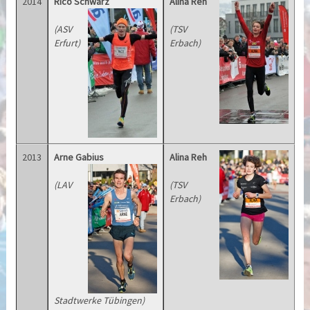
2014
Rico Schwarz
Alina Reh
(ASV
(TSV
Erfurt)
Erbach)
2013
Arne Gabius
Alina Reh
(LAV
(TSV
Erbach)
Stadtwerke Tübingen)