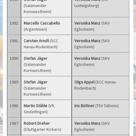
(Salamander
Ludwigsburg)
Kornwestheim)
1992
Marcello Cascabello
Veronika Manz
(SKV
(Argentinien)
Eglosheim)
1991
Carsten Arndt
(SCC
Veronika Manz
(SKV
Hanau-Rodenbach)
Eglosheim)
1990
Stefan Jäger
Veronika Manz
(SKV
(Salamander
Eglosheim)
Kornwestheim)
1989
Stefan Jäger
Olga Appel
(SCC Hanau-
(Salamander
Rodenbach)
Kornwestheim)
1988
Martin Stähle
(VfL
Iris Büttner
(TSV Talheim)
Sindelfingen)
1987
Robert Dreher
Veronika Manz
(SKV
(Stuttgarter Kickers)
Eglosheim)