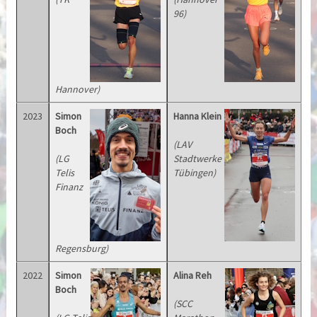
96)
Hannover)
2023
Simon
Hanna Klein
Boch
(LAV
(LG
Stadtwerke
Telis
Tübingen)
Finanz
Regensburg)
2022
Simon
Alina Reh
Boch
(SCC