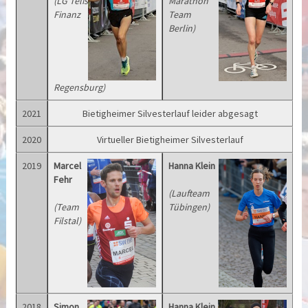
(LG Telis
Marathon
Finanz
Team
Berlin)
Regensburg)
2021
Bietigheimer Silvesterlauf leider abgesagt
2020
Virtueller Bietigheimer Silvesterlauf
2019
Marcel
Hanna Klein
Fehr
(Laufteam
(Team
Tübingen)
Filstal)
2018
Simon
Hanna Klein