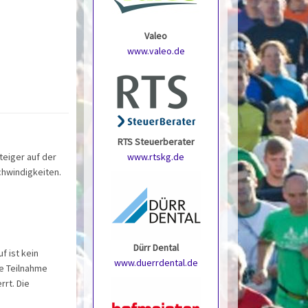
Valeo
www.valeo.de
e
RTS Steuerberater
teiger auf der
www.rtskg.de
chwindigkeiten.
Dürr Dental
f ist kein
www.duerrdental.de
ie Teilnahme
rrt. Die