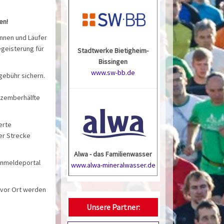
en!
innen und Läufer
egeisterung für
Stadtwerke Bietigheim-
Bissingen
www.sw-bb.de
gebühr sichern.
ezemberhälfte
erte
er Strecke
Alwa - das Familienwasser
Anmeldeportal
www.alwa-mineralwasser.de
 vor Ort werden
Unsere Partner: