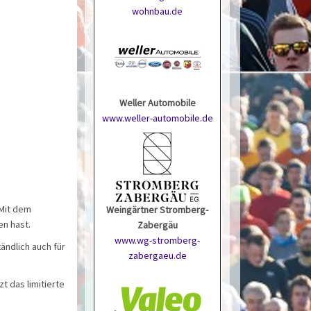
wohnbau.de
Weller Automobile
www.weller-automobile.de
 Mit dem
Weingärtner Stromberg-
en hast.
Zabergäu
www.wg-stromberg-
ändlich auch für
zabergaeu.de
zt das limitierte