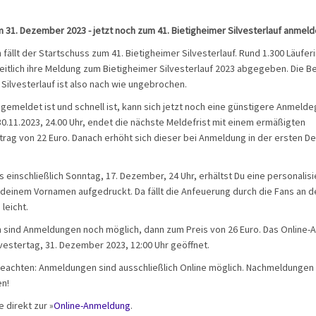
 31. Dezember 2023 - jetzt noch zum 41. Bietigheimer Silvesterlauf anmeld
 fällt der Startschuss zum 41. Bietigheimer Silvesterlauf. Rund 1.300 Läufer
itlich ihre Meldung zum Bietigheimer Silvesterlauf 2023 abgegeben. Die B
Silvesterlauf ist also nach wie ungebrochen.
gemeldet ist und schnell ist, kann sich jetzt noch eine günstigere Anmelde
0.11.2023, 24.00 Uhr, endet die nächste Meldefrist mit einem ermäßigten
trag von 22 Euro. Danach erhöht sich dieser bei Anmeldung in der ersten D
 einschließlich Sonntag, 17. Dezember, 24 Uhr, erhältst Du eine personalisi
deinem Vornamen aufgedruckt. Da fällt die Anfeuerung durch die Fans an d
leicht.
 sind Anmeldungen noch möglich, dann zum Preis von 26 Euro. Das Online-
lvestertag, 31. Dezember 2023, 12:00 Uhr geöffnet.
beachten: Anmeldungen sind ausschließlich Online möglich. Nachmeldungen
n!
 direkt zur »
Online-Anmeldung
.