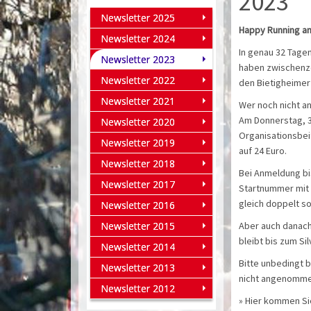
2023
Newsletter 2025
Happy Running am
Newsletter 2024
In genau 32 Tagen
Newsletter 2023
haben zwischenze
Newsletter 2022
den Bietigheimer 
Newsletter 2021
Wer noch nicht an
Am Donnerstag, 3
Newsletter 2020
Organisationsbei
Newsletter 2019
auf 24 Euro.
Newsletter 2018
Bei Anmeldung bis
Newsletter 2017
Startnummer mit 
gleich doppelt so 
Newsletter 2016
Newsletter 2015
Aber auch danach
bleibt bis zum Si
Newsletter 2014
Bitte unbedingt 
Newsletter 2013
nicht angenomme
Newsletter 2012
» Hier kommen Sie