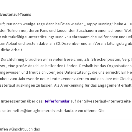
ilvesterlauf-Teams
uft! Nur noch wenige Tage dann heißt es wieder „Happy Running“ beim 41. 
m den Teilnehmer, deren Fans und tausenden Zuschauern einen schönen We
 wir tatkräftige Unterstützung! Rund 250 ehrenamtliche Helferinnen und Hel
sen Ablauf und leisten dabei am 30. Dezember und am Veranstaltungstag üb
liche Arbeit.
 Durchführung brauchen wir in vielen Bereichen, z.B. Streckenposten, Verp
usw., eine große Anzahl an helfenden Händen. Deshalb ist das Organisation
 angewiesen und freut sich über jede Unterstützung, die uns erreicht. Ein He
nheit zum Jahresende neue Leute kennenzulernen und das Jahr mit Gleich
esterlauf ausklingen zu lassen. Als Anerkennung für das Engagement erhält 
h Interessenten über das
Helferformular
auf der Silvesterlauf-Internetseite 
s unter helfer@bietigheimersilvesterlauf.de ein offenes Ohr.
aufen wünscht Euch das