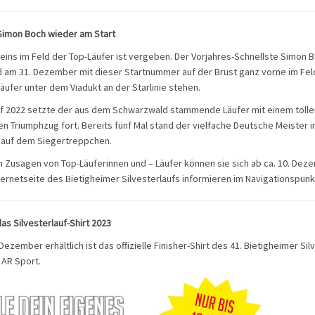
Simon Boch wieder am Start
ins im Feld der Top-Läufer ist vergeben. Der Vorjahres-Schnellste Simon Bo
 am 31. Dezember mit dieser Startnummer auf der Brust ganz vorne im Fel
äufer unter dem Viadukt an der Starlinie stehen.
uf 2022 setzte der aus dem Schwarzwald stammende Läufer mit einem tollen
n Triumphzug fort. Bereits fünf Mal stand der vielfache Deutsche Meister i
 auf dem Siegertreppchen.
n Zusagen von Top-Läuferinnen und – Läufer können sie sich ab ca. 10. De
nternetseite des Bietigheimer Silvesterlaufs informieren im Navigationspunk
das Silvesterlauf-Shirt 2023
Dezember erhältlich ist das offizielle Finisher-Shirt des 41. Bietigheimer Sil
 AR Sport.