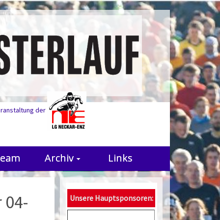
eranstaltung der
Team
Archiv
Links
 04-
Unsere Hauptsponsoren: