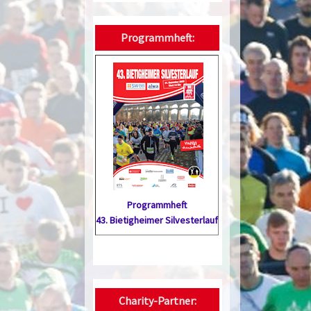
Programmheft:
Programmheft
43. Bietig­heimer Silvester­lauf
Charity-Partner: