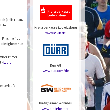
ch (Telis Finanz
d der
Kreissparkasse Ludwigsburg
www.ksklb.de
 Finish auf der
n Bietigheim nun
zember immer
t »
Läufer
.
Dürr AG
www.durr.com/de
vesterlaufs
Bietigheimer Wohnbau
www.bietigheimer-