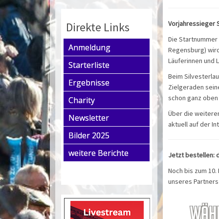
Vorjahressieger 
Direkte Links
Die Startnummer e
Anmeldung
Regensburg) wird
Läuferinnen und L
Starterliste
Beim Silvesterla
Ergebnisse
Zielgeraden seine
schon ganz oben
Charity
Über die weitere
Newsletter
aktuell auf der I
Bilder 2025
weitere Berichte
Jetzt bestellen: 
Noch bis zum 10. 
unseres Partners