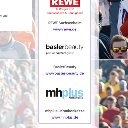
r auf
REWE Sachsenheim
www.rewe.de
BaslerBeauty
www.basler-beauty.de
mhplus - Krankenkasse
www.mhplus.de