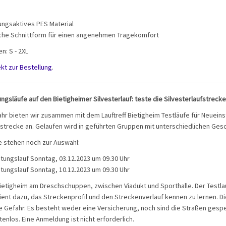
ngsaktives PES Material
che Schnittform für einen angenehmen Tragekomfort
n: S - 2XL
ekt zur Bestellung
.
ngsläufe auf den Bietigheimer Silvesterlauf: teste die Silvesterlaufstreck
hr bieten wir zusammen mit dem Lauftreff Bietigheim Testläufe für Neueins
erstrecke an. Gelaufen wird in geführten Gruppen mit unterschiedlichen Ges
 stehen noch zur Auswahl:
itungslauf Sonntag, 03.12.2023 um 09.30 Uhr
itungslauf Sonntag, 10.12.2023 um 09.30 Uhr
 Bietigheim am Dreschschuppen, zwischen Viadukt und Sporthalle. Der Testlau
ent dazu, das Streckenprofil und den Streckenverlauf kennen zu lernen. D
e Gefahr. Es besteht weder eine Versicherung, noch sind die Straßen gespe
tenlos. Eine Anmeldung ist nicht erforderlich.