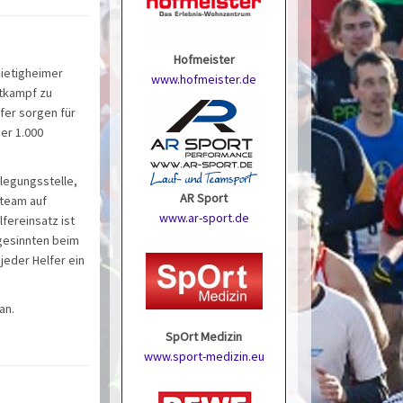
Hofmeister
Bietigheimer
www.hofmeister.de
ttkampf zu
fer sorgen für
er 1.000
flegungsstelle,
AR Sport
steam auf
www.ar-sport.de
lfereinsatz ist
gesinnten beim
jeder Helfer ein
an.
SpOrt Medizin
www.sport-medizin.eu