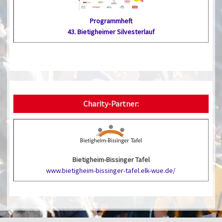
Programmheft
43. Bietig­heimer Silvester­lauf
Charity-Partner:
Bietigheim-Bissinger Tafel
www.bietigheim-bissinger-tafel.elk-wue.de/