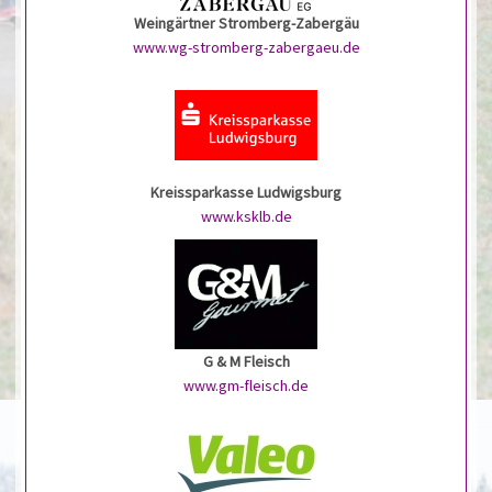
Weingärtner Stromberg-Zabergäu
www.wg-stromberg-zabergaeu.de
Kreissparkasse Ludwigsburg
www.ksklb.de
G & M Fleisch
www.gm-fleisch.de