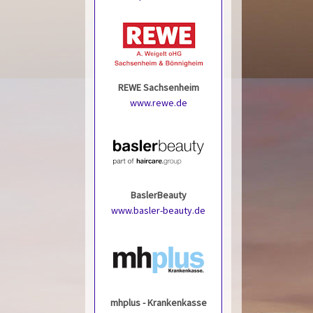
REWE Sachsenheim
www.rewe.de
BaslerBeauty
www.basler-beauty.de
mhplus - Krankenkasse