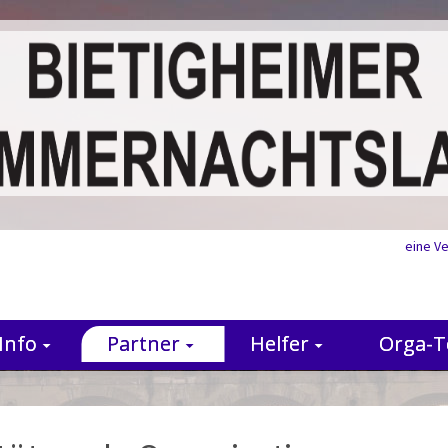
eine V
Info
Partner
Helfer
Orga-