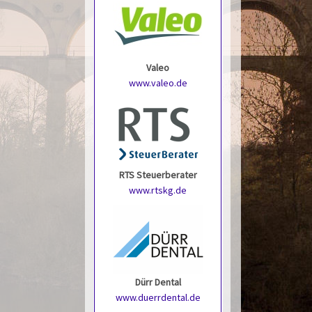
Valeo
www.valeo.de
RTS Steuerberater
www.rtskg.de
Dürr Dental
www.duerrdental.de