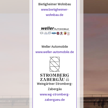
Bietigheimer Wohnbau
www.bietigheimer-
wohnbau.de
Weller Automobile
www.weller-automobile.de
Weingärtner Stromberg-
Zabergäu
www.wg-stromberg-
zabergaeu.de