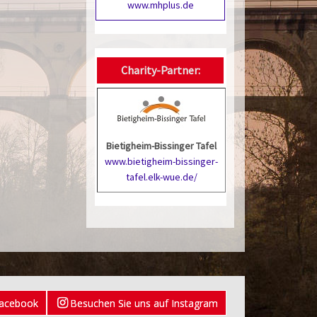
www.mhplus.de
Charity-Partner:
Bietigheim-Bissinger Tafel
www.bietigheim-bissinger-
tafel.elk-wue.de/
Facebook
Besuchen Sie uns auf Instagram