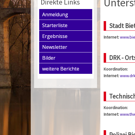
Unters
Direkte Links
Anmeldung
Stadt Bie
Starterliste
Ergebnisse
Internet:
www.bie
Newsletter
DRK - Ort
Bilder
weitere Berichte
Koordination:
Internet:
www.drk
Technisch
Koordination:
Internet:
www.thw
Polizei B